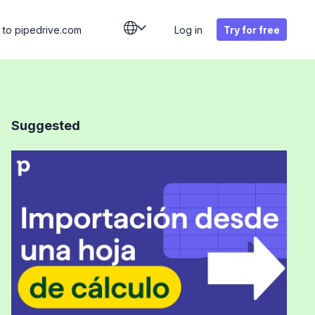
 to
pipedrive.com
Log in
Try for free
Suggested